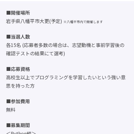
■開催場所
岩手県八幡平市大更(予定)
※八幡平市内で開催します
■当選人数
各15名 (応募者多数の場合は、志望動機と事前学習後の
確認テストの結果にて選考)
■応募資格
高校生以上でプログラミングを学習したいという強い意
思を持った方
■参加費用
無料
■募集期間
＜Python編＞