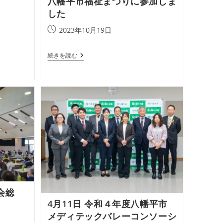
八幡平市福祉まつりに参加しま
した
投
2023年10月19日
稿
公
八
続きを読む
開
幡
日:
平
市
福
祉
ま
つ
り
に
参
加
し
ま
し
た
会総
4月11日 令和４年度八幡平市
メディテックバレーコンソーシ