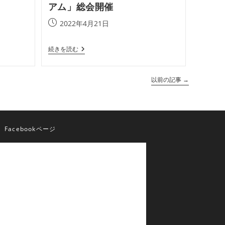
アム」総会開催
投
2022年4月21日
稿
公
4
続きを読む
開
月
日:
11
日
以前の記事
→
令
和
４
年
度
八
Facebookページ
幡
平
市
メ
デ
ィ
テ
ッ
ク
バ
レ
ー