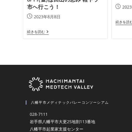
レ
市へ行こう！
投
202
ー
コ
稿
投
2023年8月8日
ン
公
ソ
続きを読
稿
開
ー
公
シ
日:
8/11(金)
続きを読む
開
ア
は
ム」
日:
田
総
山
会
の
開
恵
催
み
し
軽
ま
ト
し
ラ
た
市
へ
行
こ
う！
八幡平市メディテックバレーコンソーシアム
028-7111
岩手県八幡平市大更25地割113番地
八幡平市起業家支援センター