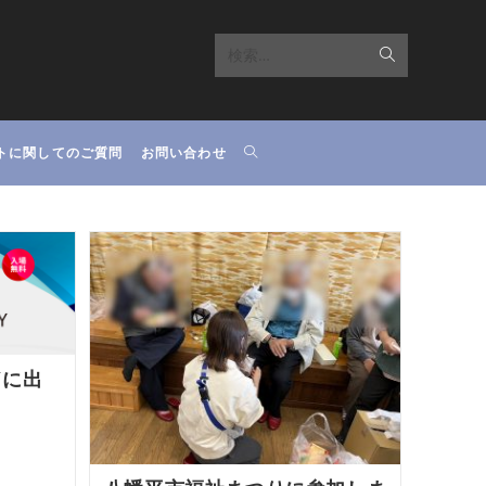
検
検索…
索
を
TOGGLE
トに関してのご質問
お問い合わせ
実
WEBSITE
行
SEARCH
AYに出