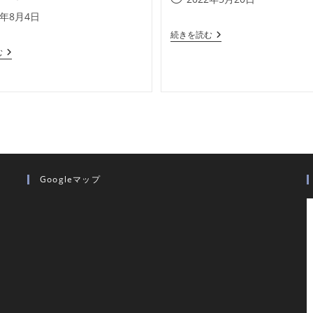
稿
3年8月4日
公
令
続きを読む
開
和
『第
む
日:
4
61
年
回
度
全
社
国
会
自
福
治
祉
体
協
病
議
院
会
学
総
会
会・
Googleマップ
In
研
北
修
海
会
道』
レ
に
ポ
AP
TECH
大
西
が
登
壇