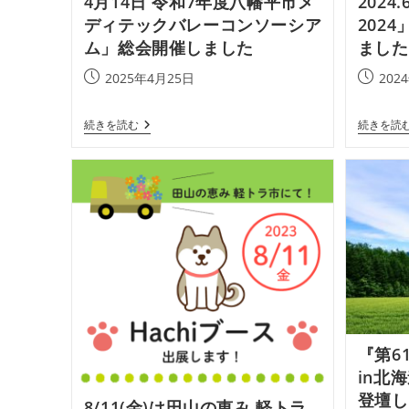
4月14日 令和7年度八幡平市メ
2024
ディテックバレーコンソーシア
202
ム」総会開催しました
ました
投
投
2025年4月25日
202
稿
稿
公
公
4
続きを読む
続きを読
開
開
月
日:
14
日:
日
令
和
7
年
度
八
幡
平
市
メ
デ
ィ
『第6
テ
ッ
in北
ク
登壇し
バ
8/11(金)は田山の恵み 軽トラ