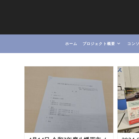
コ
ン
テ
ン
ツ
へ
ホーム
プロジェクト概要
コン
ス
キ
ッ
プ