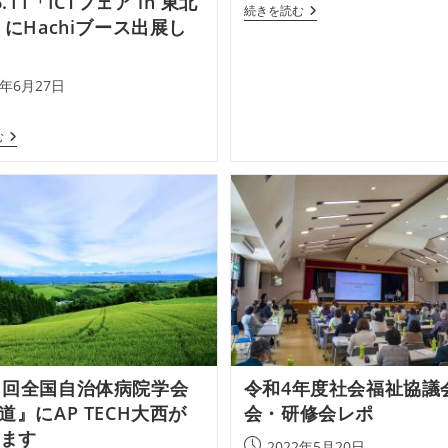
.6.11「ICTフェア in 東北
公
TOHOKU
続きを読む
開
4」にHachiブース出展し
DX
日:
GATEWAY
に
出
4年6月27日
展
し
ま
2024.6.11「ICT
む
す
フ
ェ
ア
In
東
北
2024」
に
Hachi
ブ
ー
ス
出
展
し
1回全国自治体病院学会
令和4年度社会福祉協議
ま
し
海道』にAP TECH大西が
会・研修会レポ
た
ます
投
2022年5月20日